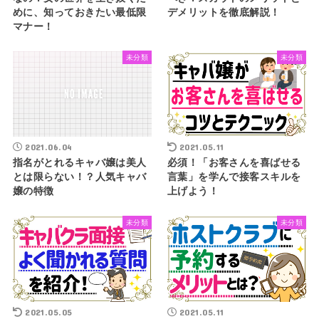
めに、知っておきたい最低限
デメリットを徹底解説！
マナー！
未分類
未分類
2021.06.04
2021.05.11
指名がとれるキャバ嬢は美人
必須！「お客さんを喜ばせる
とは限らない！？人気キャバ
言葉」を学んで接客スキルを
嬢の特徴
上げよう！
未分類
未分類
2021.05.05
2021.05.11