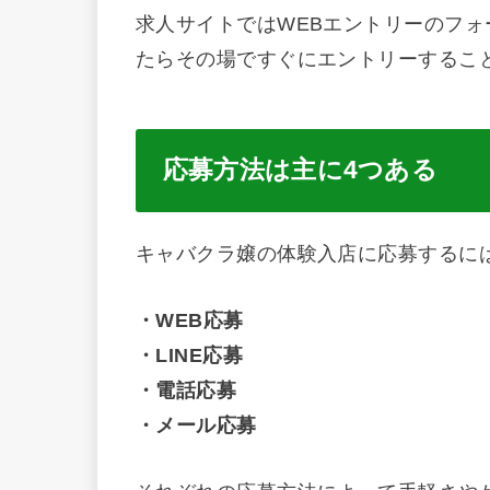
求人サイトではWEBエントリーのフ
たらその場ですぐにエントリーするこ
応募方法は主に
4
つある
キャバクラ嬢の体験入店に応募するに
・
WEB
応募
・
LINE
応募
・電話応募
・メール応募