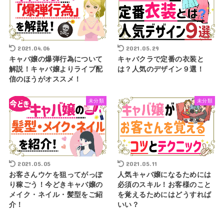
2021.04.06
2021.05.29
キャバ嬢の爆弾行為について
キャバクラで定番の衣装と
解説！キャバ嬢よりライブ配
は？人気のデザイン９選！
信のほうがオススメ！
未分類
未分類
2021.05.05
2021.05.11
お客さんウケを狙ってがっぽ
人気キャバ嬢になるためには
り稼ごう！今どきキャバ嬢の
必須のスキル！お客様のこと
メイク・ネイル・髪型をご紹
を覚えるためにはどうすれば
介！
いい？